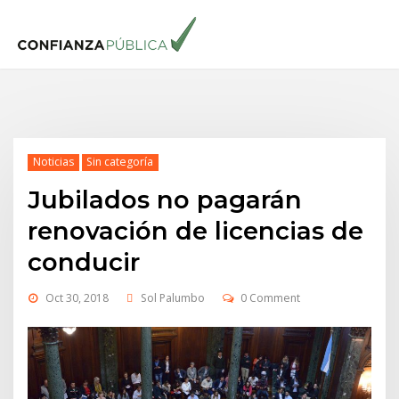
Skip
to
content
Noticias
Sin categoría
Jubilados no pagarán
renovación de licencias de
conducir
Oct 30, 2018
Sol Palumbo
0 Comment