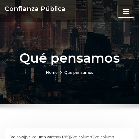
Skip
Confianza Pública
to
content
Qué pensamos
Home
Qué pensamos
[vc_row][vc_column width=»1/6″][/vc_column][vc_column