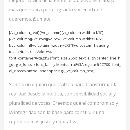
mejorar la vida de la gente, el objetivo es trabajar
más que nunca para lograr la sociedad que
queremos. ¡Sumate!
[/vc_column_text][/vc_column][vc_column width=»1/6″]
[/vc_column][/vc_row][vc_row][vc_column width=»1/6″]
[/vc_column][vc_column width=»2/3″][vc_custom_heading
text=»Nuestros Valores»
font_container=»tag:h2|font_size:26px|text_align:center|line_height
google_fonts=»font_family:Montserrat%3Aregular%2C700|font_sty
el_class=»ninzio-latter-spacing»][vc_column_text]
Somos un equipo que trabaja para transformar la
realidad desde la política, con sensibilidad social y
pluralidad de voces. Creemos que el compromiso y
la integridad son la base para construir una
república más justa y equitativa.