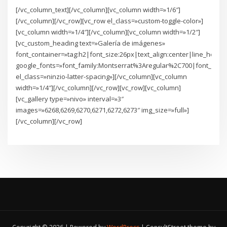
[/vc_column_text][/vc_column][vc_column width=»1/6″]
[/vc_column][/vc_row][vc_row el_class=»custom-toggle-color»]
[vc_column width=»1/4″][/vc_column][vc_column width=»1/2″]
[vc_custom_heading text=»Galería de imágenes»
font_container=»tag:h2|font_size:26px|text_align:center|line_height
google_fonts=»font_family:Montserrat%3Aregular%2C700|font_sty
el_class=»ninzio-latter-spacing»][/vc_column][vc_column
width=»1/4″][/vc_column][/vc_row][vc_row][vc_column]
[vc_gallery type=»nivo» interval=»3″
images=»6268,6269,6270,6271,6272,6273″ img_size=»full»]
[/vc_column][/vc_row]