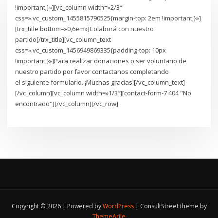
!important;}»][vc_column width=»2/3″
css=».vc_custom_1455815790525{margin-top: 2em !important;}»]
[trx_title bottom=»0,6em»]Colaborá con nuestro
partido[/trx_title][vc_column_text
css=».vc_custom_1456949869335{padding-top: 10px
!important;}»]Para realizar donaciones o ser voluntario de
nuestro partido por favor contactanos completando
el siguiente formulario. ¡Muchas gracias![/vc_column_text]
[/vc_column][vc_column width=»1/3″][contact-form-7 404 "No
encontrado"][/vc_column][/vc_row]
Copyright © 2026 | Powered by
WordPress
|
ConsultStreet theme by
ThemeArile